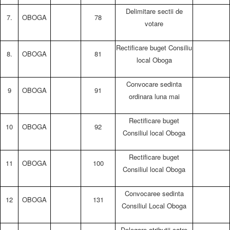
Delimitare sectii de
7.
OBOGA
78
votare
Rectificare buget Consiliu
8.
OBOGA
81
local Oboga
Convocare sedinta
9
OBOGA
91
ordinara luna mai
Rectificare buget
10
OBOGA
92
Consiliul local Oboga
Rectificare buget
11
OBOGA
100
Consiliul local Oboga
Convocaree sedinta
12
OBOGA
131
Consiliul Local Oboga
Delegare atributii catre