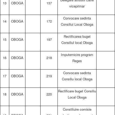
13
OBOGA
137
viceprimar
Convocare sedinta
14
OBOGA
172
Consiliul Local Oboga
Rectificarea buget
15
OBOGA
197
Consiliul local Oboga
Imputernicire program
16
OBOGA
218
Reges
Convocare sedinta
17
OBOGA
219
Consiliu local Oboga
Rectificare buget Consiliu
18
OBOGA
220
Local Oboga
Constituire comisie