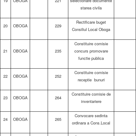
19
OBOGA
221
selectionare documente
starea civila
Rectificare buget
20
OBOGA
229
Consiliul Local Oboga
Constituire comisie
21
OBOGA
235
concurs promovare
functie publica
Constituire comisie
22
OBOGA
252
receptie bunuri
Constituire comisie de
23
OBOGA
264
inventariere
Convocare sedinta
24
OBOGA
265
ordinara a Cons.Local