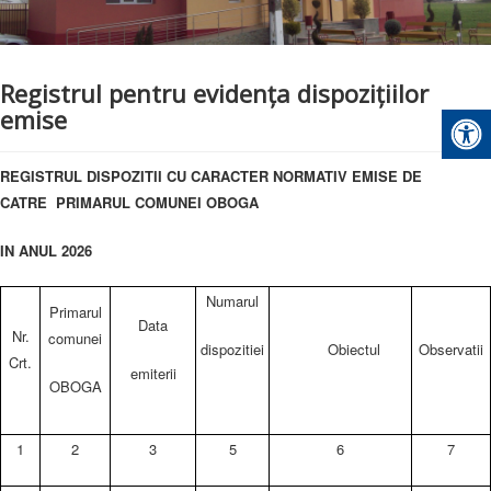
Prezentare Comună
Anunțuri
Registrul pentru evidența dispozițiilor
ALEGERI LOCALE 2024
emise
Contact
Proiecte POAD
REGISTRUL DISPOZITII CU CARACTER NORMATIV EMISE DE
CATRE
PRIMARUL COMUNEI OBOGA
IN ANUL 2026
Numarul
Primarul
Data
Nr.
comunei
dispozitiei
Obiectul
Observatii
Crt.
emiterii
OBOGA
1
2
3
5
6
7