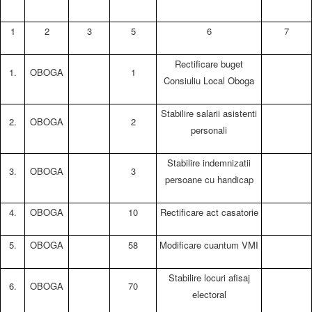
1
2
3
5
6
7
Rectificare buget
1.
OBOGA
1
Consiuliu Local Oboga
Stabilire salarii asistenti
2.
OBOGA
2
personali
Stabilire indemnizatii
3.
OBOGA
3
persoane cu handicap
4.
OBOGA
10
Rectificare act casatorie
5.
OBOGA
58
Modificare cuantum VMI
Stabilire locuri afisaj
6.
OBOGA
70
electoral