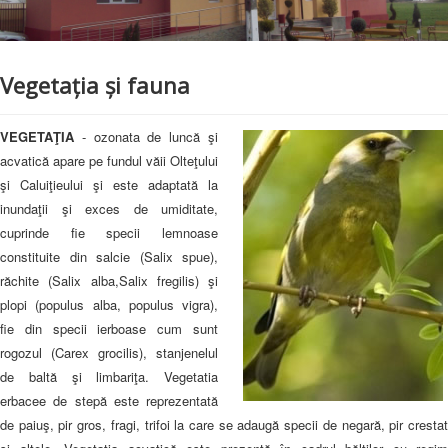
Prezentare Comună
Anunțuri
Vegetația și fauna
ALEGERI LOCALE 2024
Contact
VEGETAŢIA
- ozonata de luncă şi
Proiecte POAD
acvatică apare pe fundul văii Olteţului
şi Caluiţieului şi este adaptată la
inundaţii şi exces de umiditate,
cuprinde fie specii lemnoase
constituite din salcie (Salix spue),
răchite (Salix alba,Salix fregilis) şi
plopi (populus alba, populus vigra),
fie din specii ierboase cum sunt
rogozul (Carex grocilis), stanjenelul
de baltă şi limbariţa. Vegetatia
erbacee de stepă este reprezentată
de paiuş, pir gros, fragi, trifoi la care se adaugă specii de negară, pir crestat