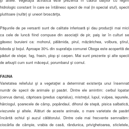
şi altele. Vegetaţia acvatică este prezentă în cadrul bălţilor cu regim
hidrologic constant în care se întâlnesc specii de mal (in special stuf), specii
plutitoare (nufăr) şi uneori broscăriţa.
Păşunile de pe versanti sunt de calitate inferioară şi dau producţii mai mici
ca cele de luncă fiind compuse din asociaţii de pir, paiş iar în culturi se
găsesc buruieni ca: mohorul, pălămida, pirul, măzărichea, volbura, ştirul,
loboda şi bojul. Aproape 30% din suprafaţa comunei Oboga este acoperită de
păduri de stejar, fag, frasin, plop şi carpen. Mai sunt prezente şi alte specii
de arbuşti cum sunt măceşul, porumbarul şi cornul.
FAUNA
Varietatea reliefului şi a vegetaţiei a determinat existenţa unui însemnat
număr de specii de animale şi pasări. Dintre ele amintim: cerbul lopatar
(cervus dama), căprioara (predus caprialus), mistreţul, lupul, vulpea, iepurele,
hârciogul, şoarecele de câmp, popândaul, dihorul de stepă, pisica salbatică,
viezurele şi altele. Alături de aceste animale, o mare varietate de pasări
încântă ochiul şi auzul călătorului. Dintre cele mai frecvente semnalăm:
ciocârlia de câmpie, vrabia de casă, rândunica, privighetoarea, sticletele,