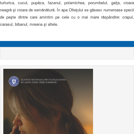
turturica, cucul, pupăza, fazanul, potarnichea, porumbelul, gaiţa, cioara
neagră şi cioara de semănătură. În apa Olteţului se găsesc numeroase specii
de peşte dintre care amintim pe cele cu o mai mare răspândire: crapul,
carasul, bibanul, mreana şi altele.