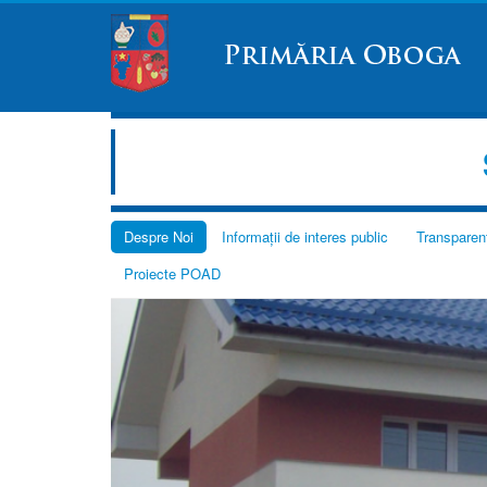
Despre Noi
Informații de interes public
Transparen
Proiecte POAD