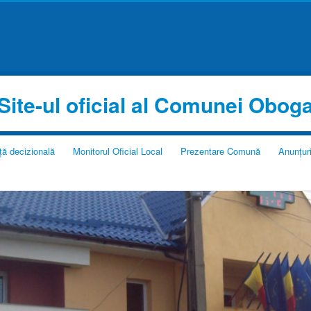
Site-ul oficial al Comunei Obog
ță decizională
Monitorul Oficial Local
Prezentare Comună
Anunțur