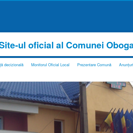
Site-ul oficial al Comunei Obog
ță decizională
Monitorul Oficial Local
Prezentare Comună
Anunțur