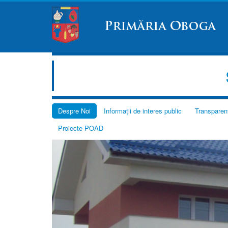
Despre Noi
Informații de interes public
Transparen
Proiecte POAD